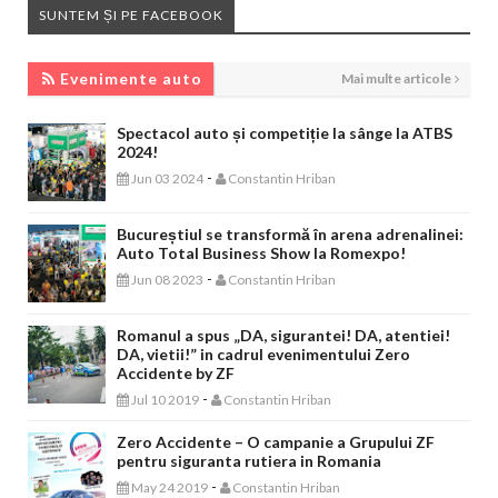
SUNTEM ȘI PE FACEBOOK
EVENIMENTE AUTO
Evenimente auto
Mai multe articole
Spectacol auto și competiție la sânge la ATBS
2024!
-
Jun 03 2024
Constantin Hriban
Bucureștiul se transformă în arena adrenalinei:
Auto Total Business Show la Romexpo!
-
Jun 08 2023
Constantin Hriban
Romanul a spus „DA, sigurantei! DA, atentiei!
DA, vietii!” in cadrul evenimentului Zero
Accidente by ZF
-
Jul 10 2019
Constantin Hriban
Zero Accidente – O campanie a Grupului ZF
pentru siguranta rutiera in Romania
-
May 24 2019
Constantin Hriban