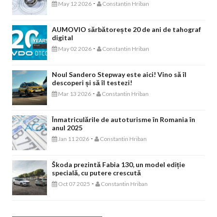
-
May 12 2026
Constantin Hriban
AUMOVIO sărbătorește 20 de ani de tahograf
digital
-
May 02 2026
Constantin Hriban
Noul Sandero Stepway este aici! Vino să îl
descoperi și să îl testezi!
-
Mar 13 2026
Constantin Hriban
Înmatriculările de autoturisme în Romania în
anul 2025
-
Jan 11 2026
Constantin Hriban
Škoda prezintă Fabia 130, un model ediție
specială, cu putere crescută
-
Oct 07 2025
Constantin Hriban