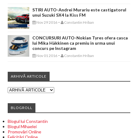
STIRI AUTO-Andrei Murariu este castigatorul
unui Suzuki SX4 la Kiss FM
-
Nov 29 2016
Constantin Hriban
CONCURSURI AUTO-Nokian Tyres ofera casca
lui Mika Häkkinen ca premiu in urma unui
concurs pe Instagram
-
Nov 01 2016
Constantin Hriban
ARHIVĂ ARTICOLE
BLOGROLL
Blogul lui Constantin
Blogul Mihaelei
Promovări Online
Felicitări Online