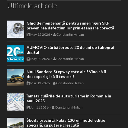
Ultimele articole
Ghid de mentenanță pentru simeringuri SKF:
prevenirea defecțiunilor prin etanșare corectă
-
May 12 2026
Constantin Hriban
AUMOVIO sărbătorește 20 de ani de tahograf
digital
-
May 02 2026
Constantin Hriban
Noul Sandero Stepway este aici! Vino să îl
descoperi și să îl testezi!
-
Mar 13 2026
Constantin Hriban
Înmatriculările de autoturisme în Romania în
anul 2025
-
Jan 11 2026
Constantin Hriban
Škoda prezintă Fabia 130, un model ediție
specială, cu putere crescută