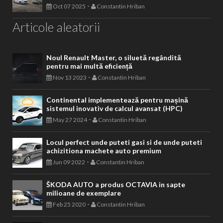
-
Oct 07 2025
Constantin Hriban
Articole aleatorii
Noul Renault Master, o siluetă regândită
pentru mai multă eficiență
-
Nov 13 2023
Constantin Hriban
Continental implementează pentru mașină
sistemul inovativ de calcul avansat (HPC)
-
May 27 2024
Constantin Hriban
Locul perfect unde puteti gasi si de unde puteti
achizitiona machete auto premium
-
Jun 09 2022
Constantin Hriban
ŠKODA AUTO a produs OCTAVIA in sapte
milioane de exemplare
-
Feb 25 2020
Constantin Hriban