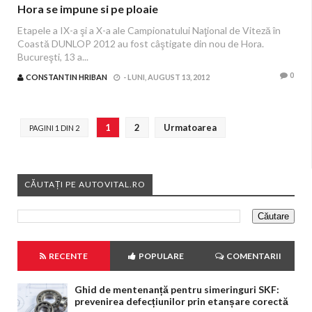
Hora se impune si pe ploaie
Etapele a IX-a şi a X-a ale Campionatului Naţional de Viteză în
Coastă DUNLOP 2012 au fost câştigate din nou de Hora.
Bucureşti, 13 a...
0
CONSTANTIN HRIBAN
-
LUNI, AUGUST 13, 2012
1
2
Urmatoarea
PAGINI 1 DIN 2
CĂUTAȚI PE AUTOVITAL.RO
RECENTE
POPULARE
COMENTARII
Ghid de mentenanță pentru simeringuri SKF:
prevenirea defecțiunilor prin etanșare corectă