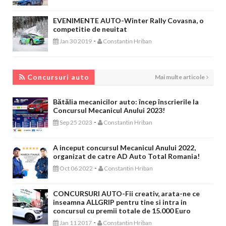
EVENIMENTE AUTO-Winter Rally Covasna, o
competitie de neuitat
-
Jan 30 2019
Constantin Hriban
CONCURSURI AUTO
Concursuri auto
Mai multe articole
Bătălia mecanicilor auto: încep înscrierile la
Concursul Mecanicul Anului 2023!
-
Sep 25 2023
Constantin Hriban
A inceput concursul Mecanicul Anului 2022,
organizat de catre AD Auto Total Romania!
-
Oct 06 2022
Constantin Hriban
CONCURSURI AUTO-Fii creativ, arata-ne ce
inseamna ALLGRIP pentru tine si intra in
concursul cu premii totale de 15.000 Euro
-
Jan 11 2017
Constantin Hriban