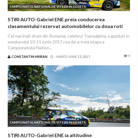
CAMPIONATUL NATIONAL DE VITEZA IN COASTA
STIRI AUTO-Gabriel ENE preia conducerea
clasamentului rezervat automobilelor cu doua roti
motrice
Cel mai inalt drum din Romania, celebrul Transalpina, a gazduit in
weekendul 10-11 iunie 2017 cea de-a treia etapa a
Campionatului Nation...
0
CONSTANTIN HRIBAN
-
MARȚI, IUNIE 13, 2017
CAMPIONATUL NATIONAL DE VITEZA IN COASTA
STIRI AUTO-Gabriel ENE ia altitudine