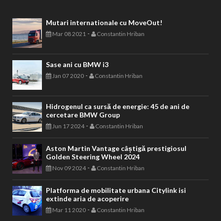
Mutari internationale cu MoveOut!
-
Mar 08 2021
Constantin Hriban
Sase ani cu BMW i3
-
Jan 07 2020
Constantin Hriban
Hidrogenul ca sursă de energie: 45 de ani de
cercetare BMW Group
-
Jun 17 2024
Constantin Hriban
Aston Martin Vantage câștigă prestigiosul
Golden Steering Wheel 2024
-
Nov 09 2024
Constantin Hriban
Platforma de mobilitate urbana Citylink isi
extinde aria de acoperire
-
Mar 11 2020
Constantin Hriban