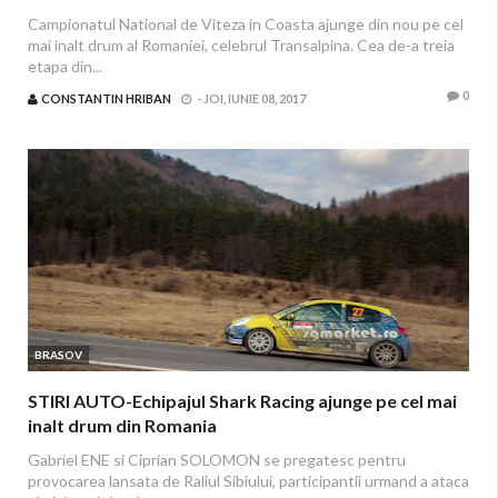
Campionatul National de Viteza in Coasta ajunge din nou pe cel
mai inalt drum al Romaniei, celebrul Transalpina. Cea de-a treia
etapa din...
0
CONSTANTIN HRIBAN
-
JOI, IUNIE 08, 2017
BRASOV
STIRI AUTO-Echipajul Shark Racing ajunge pe cel mai
inalt drum din Romania
Gabriel ENE si Ciprian SOLOMON se pregatesc pentru
provocarea lansata de Raliul Sibiului, participantii urmand a ataca