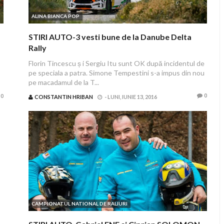
ALINA BIANCA POP
STIRI AUTO-3 vesti bune de la Danube Delta
Rally
Florin Tincescu ș i Sergiu Itu sunt OK după incidentul de
pe speciala a patra. Simone Tempestini s-a impus din nou
pe macadamul de la T...
0
0
CONSTANTIN HRIBAN
-
LUNI, IUNIE 13, 2016
CAMPIONATUL NATIONAL DE RALIURI