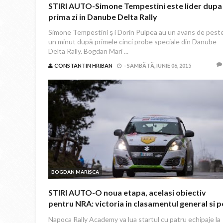
STIRI AUTO-Simone Tempestini este lider dupa
prima zi in Danube Delta Rally
Simone Tempestini ș i Dorin Pulpea au un avans de pest
un minut după primele cinci probe speciale din Danube
Delta Rally. Bogdan Mari ...
CONSTANTIN HRIBAN
-
SÂMBĂTĂ, IUNIE 06, 2015
BOGDAN MARISCA
STIRI AUTO-O noua etapa, acelasi obiectiv
pentru NRA: victoria in clasamentul general si p
echipe
Napoca Rally Academy va lua startul cu patru echipaje la