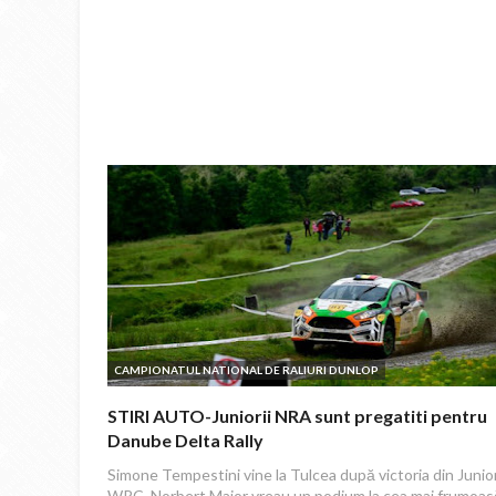
CAMPIONATUL NATIONAL DE RALIURI DUNLOP
STIRI AUTO-Juniorii NRA sunt pregatiti pentru
Danube Delta Rally
Simone Tempestini vine la Tulcea după victoria din Junio
WRC. Norbert Maior vreau un podium la cea mai frumoas