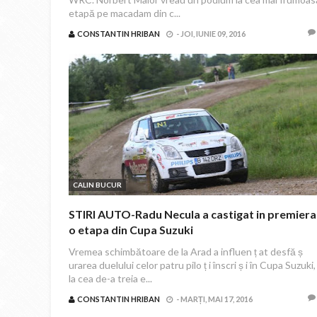
etapă pe macadam din c...
CONSTANTIN HRIBAN
-
JOI, IUNIE 09, 2016
CALIN BUCUR
STIRI AUTO-Radu Necula a castigat in premiera
o etapa din Cupa Suzuki
Vremea schimbătoare de la Arad a influen ț at desfă ș
urarea duelului celor patru pilo ț i înscri ș i în Cupa Suzuki,
la cea de-a treia e...
CONSTANTIN HRIBAN
-
MARȚI, MAI 17, 2016