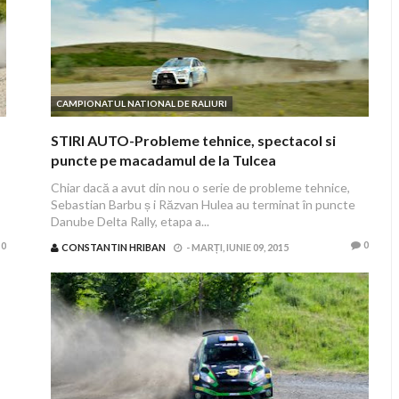
CAMPIONATUL NATIONAL DE RALIURI
STIRI AUTO-Probleme tehnice, spectacol si
puncte pe macadamul de la Tulcea
Chiar dacă a avut din nou o serie de probleme tehnice,
Sebastian Barbu ș i Răzvan Hulea au terminat în puncte
Danube Delta Rally, etapa a...
0
0
CONSTANTIN HRIBAN
-
MARȚI, IUNIE 09, 2015