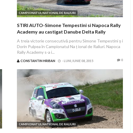
CAMPIONATUL NATIONAL DE RALIURI
STIRI AUTO-Simone Tempestini si Napoca Rally
Academy au castigat Danube Delta Rally
A treia victorie consecutivă pentru Simone Tempestini ș i
Dorin Pulpea în Campionatul Na ț ional de Raliuri. Napoca
Rally Academy s-a i...
0
CONSTANTIN HRIBAN
-
LUNI, IUNIE 08, 2015
CAMPIONATUL NATIONAL DE RALIURI