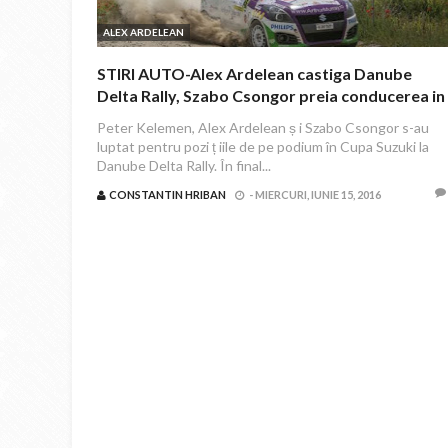
ALEX ARDELEAN
STIRI AUTO-Alex Ardelean castiga Danube
Delta Rally, Szabo Csongor preia conducerea in
Cupa Suzuki
Peter Kelemen, Alex Ardelean ș i Szabo Csongor s-au
luptat pentru pozi ț iile de pe podium în Cupa Suzuki la
Danube Delta Rally. În final...
CONSTANTIN HRIBAN
-
MIERCURI, IUNIE 15, 2016