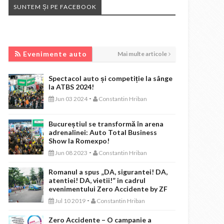
SUNTEM ȘI PE FACEBOOK
EVENIMENTE AUTO
Evenimente auto
Mai multe articole
Spectacol auto și competiție la sânge
la ATBS 2024!
-
Jun 03 2024
Constantin Hriban
Bucureștiul se transformă în arena
adrenalinei: Auto Total Business
Show la Romexpo!
-
Jun 08 2023
Constantin Hriban
Romanul a spus „DA, sigurantei! DA,
atentiei! DA, vietii!” in cadrul
evenimentului Zero Accidente by ZF
-
Jul 10 2019
Constantin Hriban
Zero Accidente – O campanie a