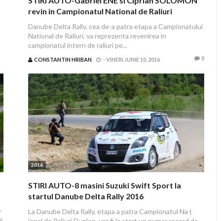
STIRI AUTO-Gabriel ENE si Ciprian SOLOMON
revin in Campionatul National de Raliuri
Danube Delta Rally, cea de-a patra etapa a Campionatului
National de Raliuri, va reprezenta revenirea in
campionatul intern de raliuri pe...
0
CONSTANTIN HRIBAN
-
VINERI, IUNIE 10, 2016
2016
STIRI AUTO-8 masini Suzuki Swift Sport la
startul Danube Delta Rally 2016
r
La Danube Delta Rally, etapa a patra Campionatul Na ț
ă
ional de Raliuri Dunlop, vor fi la start un numar record de