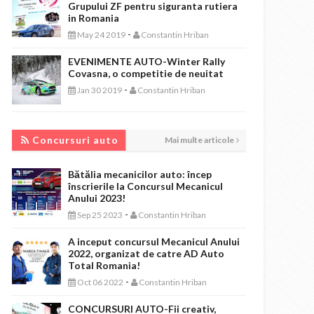
Grupului ZF pentru siguranta rutiera
in Romania
-
May 24 2019
Constantin Hriban
EVENIMENTE AUTO-Winter Rally
Covasna, o competitie de neuitat
-
Jan 30 2019
Constantin Hriban
CONCURSURI AUTO
Concursuri auto
Mai multe articole
Bătălia mecanicilor auto: încep
înscrierile la Concursul Mecanicul
Anului 2023!
-
Sep 25 2023
Constantin Hriban
A inceput concursul Mecanicul Anului
2022, organizat de catre AD Auto
Total Romania!
-
Oct 06 2022
Constantin Hriban
CONCURSURI AUTO-Fii creativ,