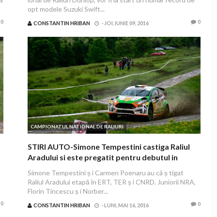
opt modele Suzuki Swift...
0
0
CONSTANTIN HRIBAN
-
JOI, IUNIE 09, 2016
CAMPIONATUL NATIONAL DE RALIURI
STIRI AUTO-Simone Tempestini castiga Raliul
Aradului si este pregatit pentru debutul in
Junior WRC
Simone Tempestini ș i Carmen Poenaru au câ ș tigat
Raliul Aradului etapă în ERT, TER ș i CNRD. Juniorii NRA,
Florin Tincescu ș i Norber...
0
0
CONSTANTIN HRIBAN
-
LUNI, MAI 16, 2016