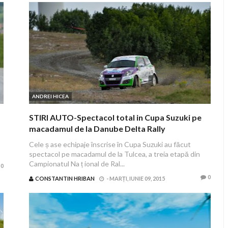
ANDREI HICEA
STIRI AUTO-Spectacol total in Cupa Suzuki pe
macadamul de la Danube Delta Rally
Cele ș ase echipaje înscrise în Cupa Suzuki au făcut
spectacol pe macadamul de la Tulcea, a treia etapă din
Campionatul Na ț ional de Ral...
0
0
CONSTANTIN HRIBAN
-
MARȚI, IUNIE 09, 2015