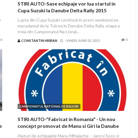
STIRI AUTO-Sase echipaje vor lua startul in
Cupa Suzuki la Danube Delta Rally 2015
e
Lupta din Cupa Suzuki continuă în acest weekend pe
macadamul de la Tulcea în Danube Delta Rally, etapa a
treia din Campionatul Na ț ional...
0
0
CONSTANTIN HRIBAN
-
VINERI, IUNIE 05, 2015
CAMPIONATUL NATIONAL DE RALIURI
STIRI AUTO-"Fabricat in Romania" - Un nou
e
concept promovat de Manu si Giri la Danube
Delta Rally
Alaturi de echipajele Manu Mihalache – Jancsi Soos si