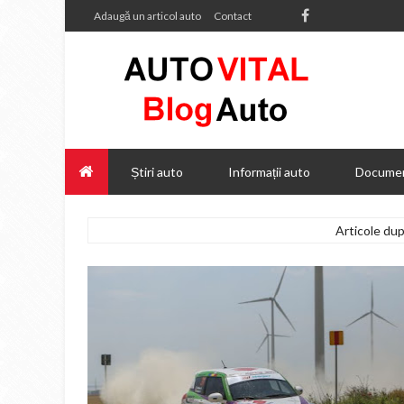
Adaugă un articol auto
Contact
Știri auto
Informații auto
Documen
Articole dup