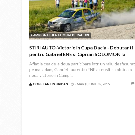
CAMPIONATUL NATIONAL DE RALIURI
STIRI AUTO-Victorie in Cupa Dacia - Debutanti
pentru Gabriel ENE si Ciprian SOLOMON la
Danube Delta Rally
Aflat la cea de-a doua participare intr-un raliu desfasurat
pe macadam, Gabriel Laurentiu ENE a reusit sa obtina o
noua victorie in Campi...
CONSTANTIN HRIBAN
-
MARȚI, IUNIE 09, 2015