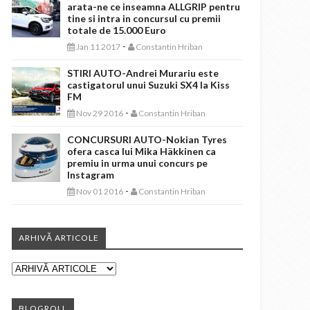
arata-ne ce inseamna ALLGRIP pentru
tine si intra in concursul cu premii
totale de 15.000 Euro
-
Jan 11 2017
Constantin Hriban
STIRI AUTO-Andrei Murariu este
castigatorul unui Suzuki SX4 la Kiss
FM
-
Nov 29 2016
Constantin Hriban
CONCURSURI AUTO-Nokian Tyres
ofera casca lui Mika Häkkinen ca
premiu in urma unui concurs pe
Instagram
-
Nov 01 2016
Constantin Hriban
ARHIVĂ ARTICOLE
BLOGROLL