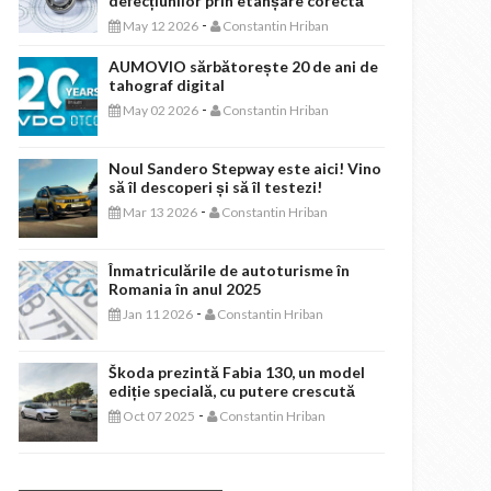
defecțiunilor prin etanșare corectă
-
May 12 2026
Constantin Hriban
AUMOVIO sărbătorește 20 de ani de
tahograf digital
-
May 02 2026
Constantin Hriban
Noul Sandero Stepway este aici! Vino
să îl descoperi și să îl testezi!
-
Mar 13 2026
Constantin Hriban
Înmatriculările de autoturisme în
Romania în anul 2025
-
Jan 11 2026
Constantin Hriban
Škoda prezintă Fabia 130, un model
ediție specială, cu putere crescută
-
Oct 07 2025
Constantin Hriban